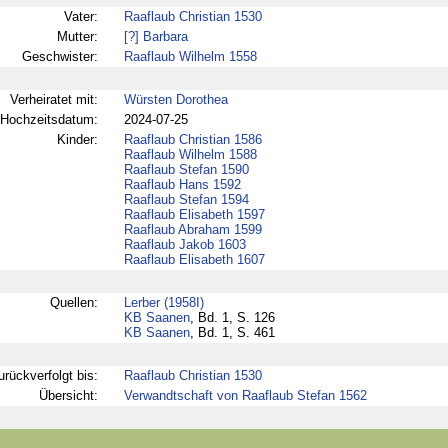
Vater:
Raaflaub Christian 1530
Mutter:
[?] Barbara
Geschwister:
Raaflaub Wilhelm 1558
Verheiratet mit:
Würsten Dorothea
Hochzeitsdatum:
2024-07-25
Kinder:
Raaflaub Christian 1586
Raaflaub Wilhelm 1588
Raaflaub Stefan 1590
Raaflaub Hans 1592
Raaflaub Stefan 1594
Raaflaub Elisabeth 1597
Raaflaub Abraham 1599
Raaflaub Jakob 1603
Raaflaub Elisabeth 1607
Quellen:
Lerber (1958I)
KB Saanen
, Bd. 1, S. 126
KB Saanen
, Bd. 1, S. 461
urückverfolgt bis:
Raaflaub Christian 1530
Übersicht:
Verwandtschaft von Raaflaub Stefan 1562